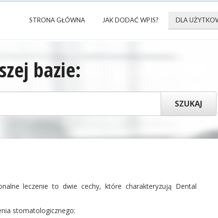
STRONA GŁÓWNA
JAK DODAĆ WPIS?
DLA UŻYTKO
zej bazie:
nalne leczenie to dwie cechy, które charakteryzują Dental
enia stomatologicznego: