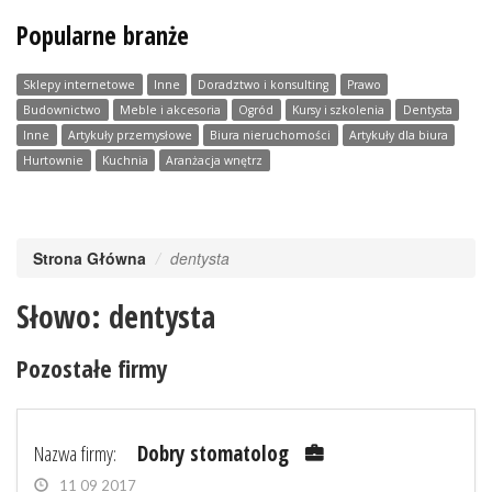
Popularne branże
Sklepy internetowe
Inne
Doradztwo i konsulting
Prawo
Budownictwo
Meble i akcesoria
Ogród
Kursy i szkolenia
Dentysta
Inne
Artykuły przemysłowe
Biura nieruchomości
Artykuły dla biura
Hurtownie
Kuchnia
Aranżacja wnętrz
Strona Główna
dentysta
Słowo: dentysta
Pozostałe firmy
Nazwa firmy:
Dobry stomatolog
11 09 2017