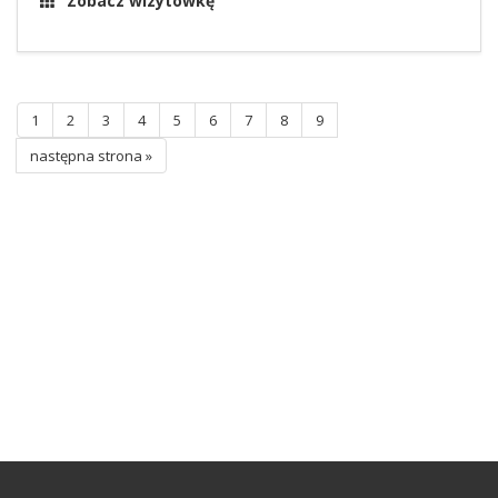
Zobacz wizytówkę
1
2
3
4
5
6
7
8
9
następna strona »