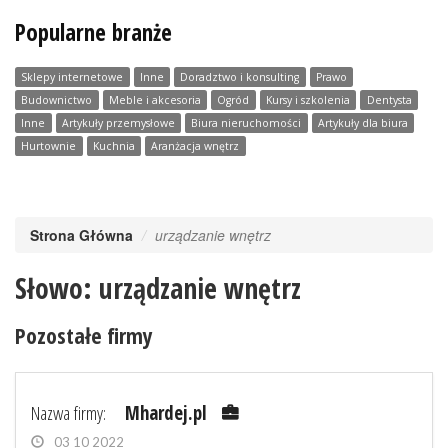
Popularne branże
Sklepy internetowe
Inne
Doradztwo i konsulting
Prawo
Budownictwo
Meble i akcesoria
Ogród
Kursy i szkolenia
Dentysta
Inne
Artykuły przemysłowe
Biura nieruchomości
Artykuły dla biura
Hurtownie
Kuchnia
Aranżacja wnętrz
Strona Główna
urządzanie wnętrz
Słowo: urządzanie wnętrz
Pozostałe firmy
Nazwa firmy:
Mhardej.pl
03 10 2022