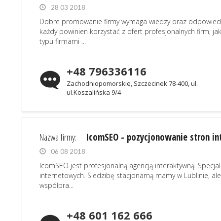
28 03 2018
Dobre promowanie firmy wymaga wiedzy oraz odpowiedn
każdy powinien korzystać z ofert profesjonalnych firm, ja
typu firmami ...
+48 796336116
Zachodniopomorskie, Szczecinek 78-400, ul.
ul.Koszalińska 9/4
Nazwa firmy:
IcomSEO - pozycjonowanie stron i
06 08 2018
IcomSEO jest profesjonalną agencją interaktywną. Specja
internetowych. Siedzibę stacjonarną mamy w Lublinie, ale
współpra...
+48 601 162 666