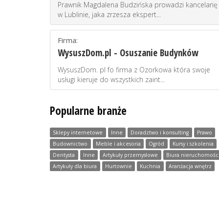
Prawnik Magdalena Budzińska prowadzi kancelarię
w Lublinie, jaka zrzesza ekspert...
Firma:
WysuszDom.pl - Osuszanie Budynków
WysuszDom. pl fo firma z Ozorkowa która swoje
usługi kieruje do wszystkich zaint...
Popularne branże
Sklepy internetowe
Inne
Doradztwo i konsulting
Prawo
Budownictwo
Meble i akcesoria
Ogród
Kursy i szkolenia
Dentysta
Inne
Artykuły przemysłowe
Biura nieruchomośc
Artykuły dla biura
Hurtownie
Kuchnia
Aranżacja wnętrz