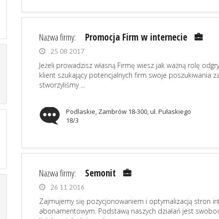
Nazwa firmy:
Promocja Firm w internecie
25 08 2017
Jeżeli prowadzisz własną Firmę wiesz jak ważną rolę odgr
klient szukający potencjalnych firm swoje poszukiwania za
stworzyliśmy ...
Podlaskie, Zambrów 18-300, ul. Pułaskiego
18/3
Nazwa firmy:
Semonit
26 11 2016
Zajmujemy się pozycjonowaniem i optymalizacją stron in
abonamentowym. Podstawą naszych działań jest swobod