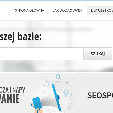
STRONA GŁÓWNA
JAK DODAĆ WPIS?
DLA UŻYTKO
zej bazie: