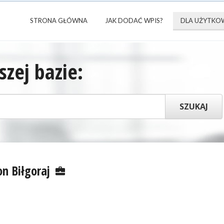
STRONA GŁÓWNA
JAK DODAĆ WPIS?
DLA UŻYTKO
zej bazie:
n Biłgoraj