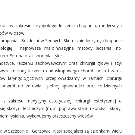
c w zakresie laryngologii, leczenia chrapania, medycyny i
czepów włosów.
hrapania i Bezdechów Sennych. Skutecznie leczymy chrapanie
ologię i najnowsze małoinwazyjne metody leczenia, np.
serem Fotona oraz snoreplastykę.
ostyce, leczeniu zachowawczym oraz chirurgii głowy i szyi
jnowsze metody leczenia endoskopowego chorób nosa i zatok
ów laryngologicznych przeprowadzamy w ramach chirurgii
powrót do zdrowia i pełnej sprawności oraz codziennych
 zakresu medycyny estetycznej, chirurgii estetycznej o
ię skóry) i leczniczym (m. in. poprawa stanu i kondycji skóry,
eniem łysienia, wykonujemy przeszczepy włosów.
: w Szczecinie i Gorzowie. Nasi specjaliści są członkami wielu