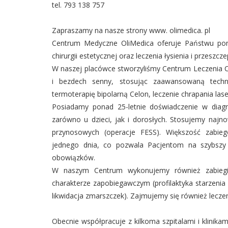
tel. 793 138 757
Zapraszamy na nasze strony www. olimedica. pl
Centrum Medyczne OliMedica oferuje Państwu pomo
chirurgii estetycznej oraz leczenia łysienia i przesz
W naszej placówce stworzyliśmy Centrum Leczenia C
i bezdech senny, stosując zaawansowaną techn
termoterapię bipolarną Celon, leczenie chrapania la
Posiadamy ponad 25-letnie doświadczenie w diagn
zarówno u dzieci, jak i dorosłych. Stosujemy na
przynosowych (operacje FESS). Większość zabieg
jednego dnia, co pozwala Pacjentom na szybszy 
obowiązków.
W naszym Centrum wykonujemy również zabiegi z
charakterze zapobiegawczym (profilaktyka starzenia s
likwidacja zmarszczek). Zajmujemy się również lecz
Obecnie współpracuje z kilkoma szpitalami i klinikami