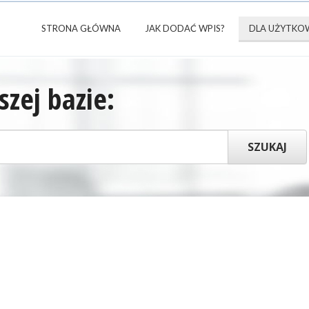
STRONA GŁÓWNA
JAK DODAĆ WPIS?
DLA UŻYTKO
zej bazie: