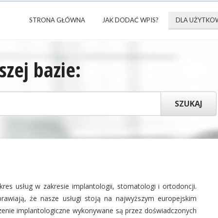
STRONA GŁÓWNA
JAK DODAĆ WPIS?
DLA UŻYTKO
zej bazie:
akres usług w zakresie implantologii, stomatologi i ortodoncji.
rawiają, że nasze usługi stoją na najwyższym europejskim
eczenie implantologiczne wykonywane są przez doświadczonych