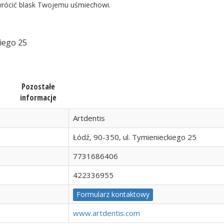
ywrócić blask Twojemu uśmiechowi.
kiego 25
Pozostałe
informacje
Artdentis
Łódź, 90-350, ul. Tymienieckiego 25
7731686406
422336955
Formularz kontaktowy
www.artdentis.com