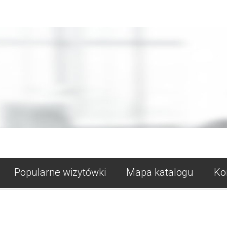
Popularne wizytówki
Mapa katalogu
Ko