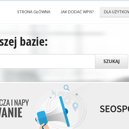
STRONA GŁÓWNA
JAK DODAĆ WPIS?
DLA UŻYTKO
zej bazie: