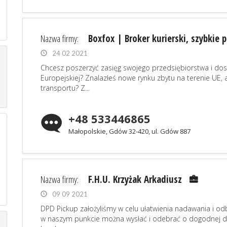
Nazwa firmy:
Boxfox | Broker kurierski, szybkie p
24 02 2021
Chcesz poszerzyć zasięg swojego przedsiębiorstwa i do
Europejskiej? Znalazłeś nowe rynku zbytu na terenie UE, 
transportu? Z...
+48 533446865
Małopolskie, Gdów 32-420, ul. Gdów 887
Nazwa firmy:
F.H.U. Krzyżak Arkadiusz
09 09 2021
DPD Pickup założyliśmy w celu ułatwienia nadawania i odb
w naszym punkcie można wysłać i odebrać o dogodnej dla