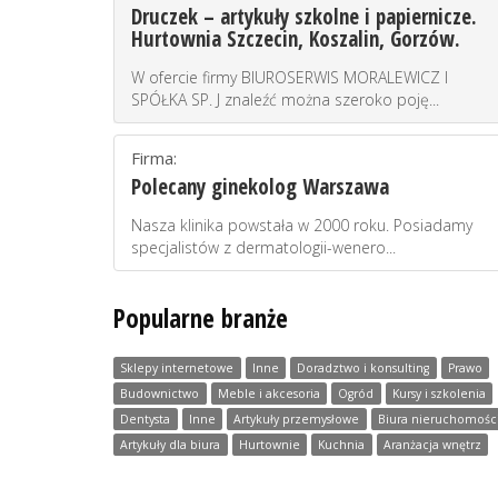
Druczek – artykuły szkolne i papiernicze.
Hurtownia Szczecin, Koszalin, Gorzów.
W ofercie firmy BIUROSERWIS MORALEWICZ I
SPÓŁKA SP. J znaleźć można szeroko poję...
Firma:
Polecany ginekolog Warszawa
Nasza klinika powstała w 2000 roku. Posiadamy
specjalistów z dermatologii-wenero...
Popularne branże
Sklepy internetowe
Inne
Doradztwo i konsulting
Prawo
Budownictwo
Meble i akcesoria
Ogród
Kursy i szkolenia
Dentysta
Inne
Artykuły przemysłowe
Biura nieruchomośc
Artykuły dla biura
Hurtownie
Kuchnia
Aranżacja wnętrz