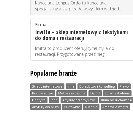
Kancelaria Longus Ordo to kancelaria
specjalizująca się przede wszystkim w dzied...
Firma:
Invitta – sklep internetowy z tekstyliami
do domu i restauracji
Invitta to producent oferujący tekstylia do
restauracji. Przygotowana przez nieg...
Popularne branże
Sklepy internetowe
Inne
Doradztwo i konsulting
Prawo
Budownictwo
Meble i akcesoria
Ogród
Kursy i szkolenia
Dentysta
Inne
Artykuły przemysłowe
Biura nieruchomośc
Artykuły dla biura
Hurtownie
Kuchnia
Aranżacja wnętrz