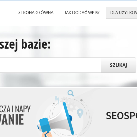
STRONA GŁÓWNA
JAK DODAĆ WPIS?
DLA UŻYTKO
zej bazie: