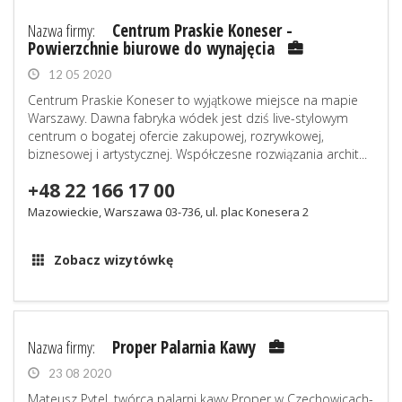
Nazwa firmy:
Centrum Praskie Koneser -
Powierzchnie biurowe do wynajęcia
12 05 2020
Centrum Praskie Koneser to wyjątkowe miejsce na mapie
Warszawy. Dawna fabryka wódek jest dziś live-stylowym
centrum o bogatej ofercie zakupowej, rozrywkowej,
biznesowej i artystycznej. Współczesne rozwiązania archit...
+48 22 166 17 00
Mazowieckie, Warszawa 03-736, ul. plac Konesera 2
Zobacz wizytówkę
Nazwa firmy:
Proper Palarnia Kawy
23 08 2020
Mateusz Pytel, twórca palarni kawy Proper w Czechowicach-