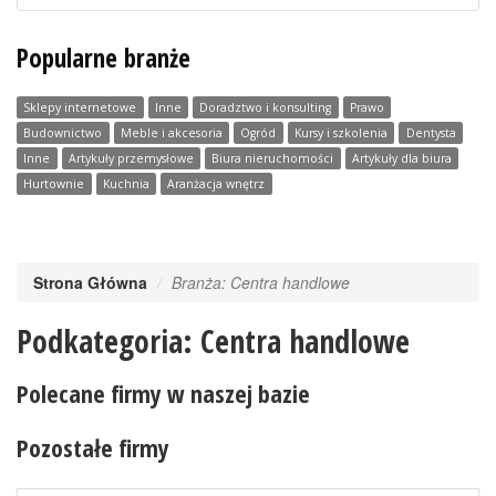
Popularne branże
Sklepy internetowe
Inne
Doradztwo i konsulting
Prawo
Budownictwo
Meble i akcesoria
Ogród
Kursy i szkolenia
Dentysta
Inne
Artykuły przemysłowe
Biura nieruchomości
Artykuły dla biura
Hurtownie
Kuchnia
Aranżacja wnętrz
Strona Główna
Branża: Centra handlowe
Podkategoria: Centra handlowe
Polecane firmy w naszej bazie
Pozostałe firmy