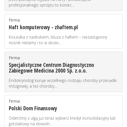
profesjonalnego sprzętu to koniec...
Firma:
Haft komputerowy - zhaftem.pl
Koszulka z nadrukiem, bluza z haftem – niezastąpiony
nośnik reklamy i to w dosło...
Firma:
Specjalistyczne Centrum Diagnostyczno
Zabiegowe Medicina 2000 Sp. z.o.o.
Endokrynolog kuruje wszelkiego rodzaju choroby przesadki
mózgowej, a też choroby...
Firma:
Polski Dom Finansowy
Odetchnij z ulgą już teraz wybierz kredyt konsolidacyjny lub
gotówkowy na dowoln...