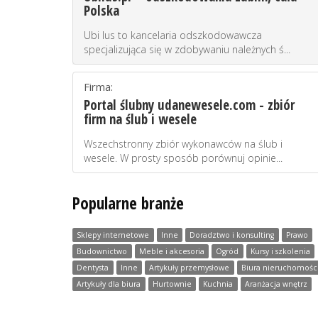
Polska
Ubi Ius to kancelaria odszkodowawcza
specjalizująca się w zdobywaniu należnych ś...
Firma:
Portal ślubny udanewesele.com - zbiór
firm na ślub i wesele
Wszechstronny zbiór wykonawców na ślub i
wesele. W prosty sposób porównuj opinie...
Popularne branże
Sklepy internetowe
Inne
Doradztwo i konsulting
Prawo
Budownictwo
Meble i akcesoria
Ogród
Kursy i szkolenia
Dentysta
Inne
Artykuły przemysłowe
Biura nieruchomośc
Artykuły dla biura
Hurtownie
Kuchnia
Aranżacja wnętrz