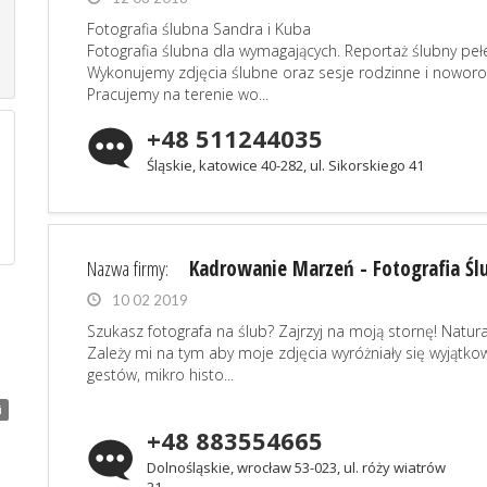
Fotografia ślubna Sandra i Kuba
Fotografia ślubna dla wymagających. Reportaż ślubny peł
Wykonujemy zdjęcia ślubne oraz sesje rodzinne i nowor
Pracujemy na terenie wo...
+48 511244035
Śląskie, katowice 40-282, ul. Sikorskiego 41
Nazwa firmy:
Kadrowanie Marzeń - Fotografia Śl
10 02 2019
Szukasz fotografa na ślub? Zajrzyj na moją stornę! Natur
Zależy mi na tym aby moje zdjęcia wyróżniały się wyją
gestów, mikro histo...
i
+48 883554665
Dolnośląskie, wrocław 53-023, ul. róży wiatrów