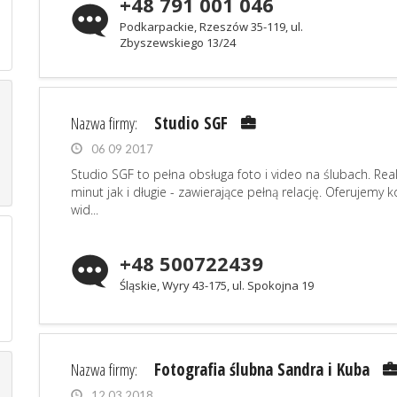
+48 791 001 046
Podkarpackie, Rzeszów 35-119, ul.
Zbyszewskiego 13/24
Nazwa firmy:
Studio SGF
06 09 2017
Studio SGF to pełna obsługa foto i video na ślubach. Rea
minut jak i długie - zawierające pełną relację. Oferujemy 
wid...
+48 500722439
Śląskie, Wyry 43-175, ul. Spokojna 19
Nazwa firmy:
Fotografia ślubna Sandra i Kuba
12 03 2018