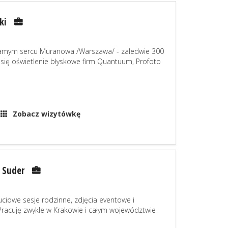
ki
w samym sercu Muranowa /Warszawa/ - zaledwie 300
 się oświetlenie błyskowe firm Quantuum, Profoto
Zobacz wizytówkę
 Suder
uciowe sesje rodzinne, zdjęcia eventowe i
 Pracuję zwykle w Krakowie i całym województwie