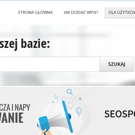
STRONA GŁÓWNA
JAK DODAĆ WPIS?
DLA UŻYTKO
zej bazie: