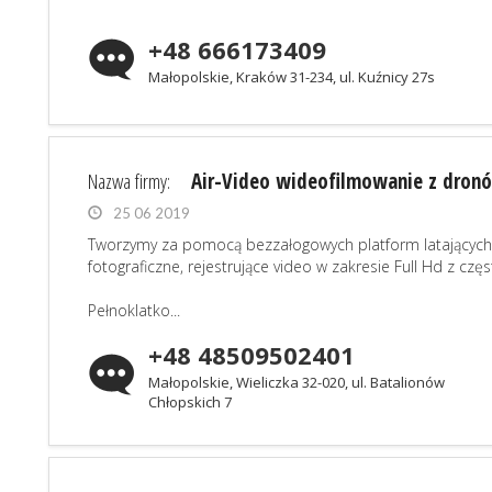
+48 666173409
Małopolskie, Kraków 31-234, ul. Kuźnicy 27s
Nazwa firmy:
Air-Video wideofilmowanie z dron
25 06 2019
Tworzymy za pomocą bezzałogowych platform latających
fotograficzne, rejestrujące video w zakresie Full Hd z czę
Pełnoklatko...
+48 48509502401
Małopolskie, Wieliczka 32-020, ul. Batalionów
Chłopskich 7