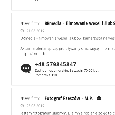
21
Nazwa firmy:
BRmedia - filmowanie wesel i ślub
21 03 2019
BRmedia - filmowanie wesel i ślubów, kamerzysta na wese
Aktualna oferta, sprzęt jaki używamy oraz więcej informa
https://brmedi...
+48 579845847
Zachodniopomorskie, Szczecin 70-001, ul.
Pomorska 110
Nazwa firmy:
Fotograf Rzeszów - M.P.
28 03 2019
Jestem fotografem ślubnym. Dla mnie robienie zdjęć to co