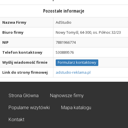
Pozostałe informacje
Nazwa Firmy
AdStudio
Biuro firmy
Nowy Tomyśl, 64-300, os. Północ 32/23
NIP
7881966774
Telefon kontaktowy
530889576
Wyślij wiadomość firmie
Formularz kontaktowy
Link do strony firmowej
adstudio-reklama.pl
Strona Główna
Najnowsze firmy
Popularne wizytówki
Mapa katalogu
Kontakt