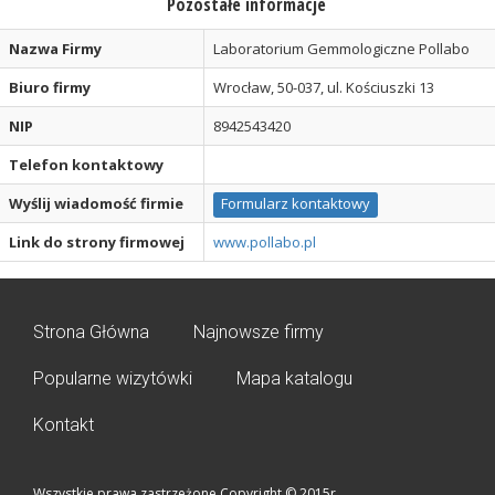
Pozostałe informacje
Nazwa Firmy
Laboratorium Gemmologiczne Pollabo
Biuro firmy
Wrocław, 50-037, ul. Kościuszki 13
NIP
8942543420
Telefon kontaktowy
Wyślij wiadomość firmie
Formularz kontaktowy
Link do strony firmowej
www.pollabo.pl
Strona Główna
Najnowsze firmy
Popularne wizytówki
Mapa katalogu
Kontakt
Wszystkie prawa zastrzeżone Copyright © 2015r.