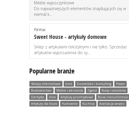
Meble wypoczynkowe
Do najważniejszych elementów znajdujących się w
niemal k...
Firma:
Sweet House - artykuły domowe
Sklep z artykułami tekstylnymi i nie tylko. Sprzedaż
artykułów wyposażenia do sy...
Popularne branże
Sklepy internetowe
Inne
Doradztwo i konsulting
Prawo
Budownictwo
Meble i akcesoria
Ogród
Kursy i szkolenia
Dentysta
Inne
Artykuły przemysłowe
Biura nieruchomośc
Artykuły dla biura
Hurtownie
Kuchnia
Aranżacja wnętrz