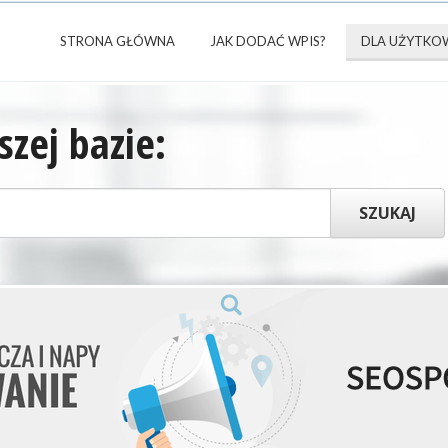
STRONA GŁÓWNA
JAK DODAĆ WPIS?
DLA UŻYTKO
zej bazie: