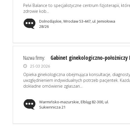
Pelvi Balance to specjalistyczne centrum fizjoterapii, kt
zdrowie kob...
Dolnośląskie, Wrocław 53-447, ul. Jemiołowa
28/26
Nazwa firmy:
Gabinet ginekologiczno-położniczy 
25 03 2026
Opieka ginekologiczna obejmująca konsultacje, diagnos
uwzględnieniem indywidualnych potrzeb pacjentek. Każd
dokładne omówienie zgłaszan...
Warmińsko-mazurskie, Elbląg 82-300, ul.
Sukiennicza 21