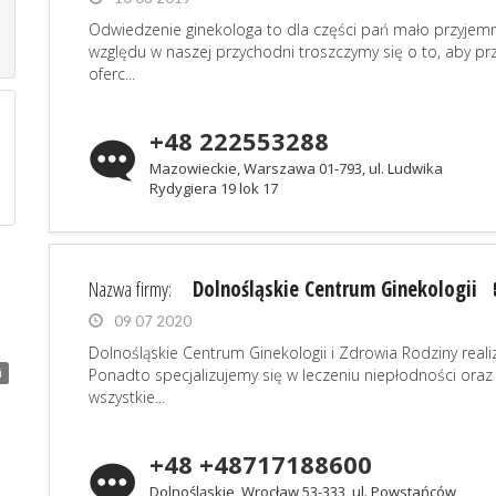
Odwiedzenie ginekologa to dla części pań mało przyjemn
względu w naszej przychodni troszczymy się o to, aby pr
oferc...
+48 222553288
Mazowieckie, Warszawa 01-793, ul. Ludwika
Rydygiera 19 lok 17
Nazwa firmy:
Dolnośląskie Centrum Ginekologii
09 07 2020
Dolnośląskie Centrum Ginekologii i Zdrowia Rodziny realizu
Ponadto specjalizujemy się w leczeniu niepłodności ora
i
wszystkie...
+48 +48717188600
Dolnośląskie, Wrocław 53-333, ul. Powstańców