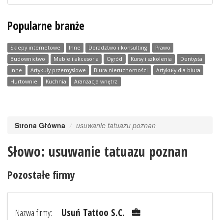
Popularne branże
Sklepy internetowe
Inne
Doradztwo i konsulting
Prawo
Budownictwo
Meble i akcesoria
Ogród
Kursy i szkolenia
Dentysta
Inne
Artykuły przemysłowe
Biura nieruchomości
Artykuły dla biura
Hurtownie
Kuchnia
Aranżacja wnętrz
Strona Główna
usuwanie tatuazu poznan
Słowo: usuwanie tatuazu poznan
Pozostałe firmy
Nazwa firmy:
Usuń Tattoo S.C.