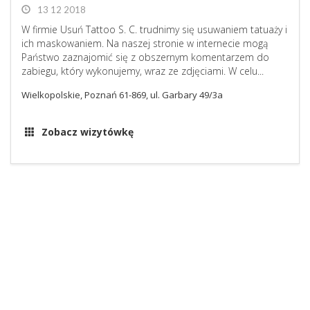
13 12 2018
W firmie Usuń Tattoo S. C. trudnimy się usuwaniem tatuaży i
ich maskowaniem. Na naszej stronie w internecie mogą
Państwo zaznajomić się z obszernym komentarzem do
zabiegu, który wykonujemy, wraz ze zdjęciami. W celu...
Wielkopolskie, Poznań 61-869, ul. Garbary 49/3a
Zobacz wizytówkę