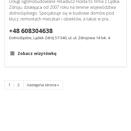
Usługi ogólnobudowlane Arkadiusz Hołda to firma z Lądka-
Zdroju, działająca od 2007 roku na terenie województwa
dolnośląskiego. Specjalizuje się w budowie domów pod
klucz, remontach mieszkań i obiektów, a także w pra...
+48 608304638
Dolnośląskie, Lądek Zdrój 57-540, ul. ul. Zdrojowa 14 lok. 4
Zobacz wizytówkę
1
2
następna strona »