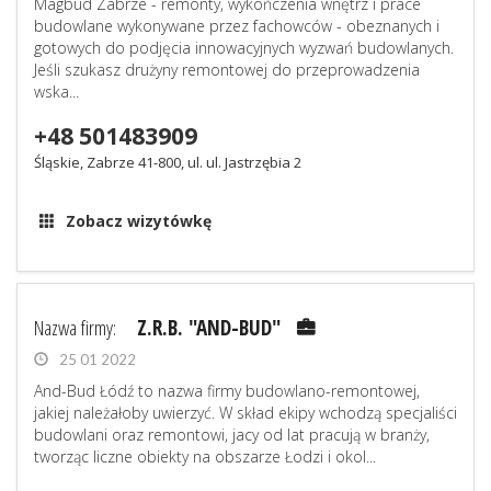
Magbud Zabrze - remonty, wykończenia wnętrz i prace
budowlane wykonywane przez fachowców - obeznanych i
gotowych do podjęcia innowacyjnych wyzwań budowlanych.
Jeśli szukasz drużyny remontowej do przeprowadzenia
wska...
+48 501483909
Śląskie, Zabrze 41-800, ul. ul. Jastrzębia 2
Zobacz wizytówkę
Nazwa firmy:
Z.R.B. "AND-BUD"
25 01 2022
And-Bud Łódź to nazwa firmy budowlano-remontowej,
jakiej należałoby uwierzyć. W skład ekipy wchodzą specjaliści
budowlani oraz remontowi, jacy od lat pracują w branży,
tworząc liczne obiekty na obszarze Łodzi i okol...