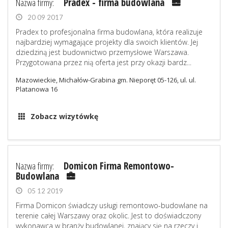
Nazwa firmy:
Pradex - firma budowlana
20 09 2017
Pradex to profesjonalna firma budowlana, która realizuje
najbardziej wymagające projekty dla swoich klientów. Jej
dziedziną jest budownictwo przemysłowe Warszawa.
Przygotowana przez nią oferta jest przy okazji bardz...
Mazowieckie, Michałów-Grabina gm. Nieporęt 05-126, ul. ul.
Platanowa 16
Zobacz wizytówkę
Nazwa firmy:
Domicon Firma Remontowo-
Budowlana
05 12 2019
Firma Domicon świadczy usługi remontowo-budowlane na
terenie całej Warszawy oraz okolic. Jest to doświadczony
wykonawca w branży budowlanej, znający się na rzeczy i