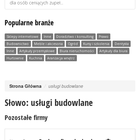
dla osób ceniących zupeł...
Popularne branże
Sklepy internetowe
Inne
Doradztwo i konsulting
Prawo
Budownictwo
Meble i akcesoria
Ogród
Kursy i szkolenia
Dentysta
Inne
Artykuły przemysłowe
Biura nieruchomości
Artykuły dla biura
Hurtownie
Kuchnia
Aranżacja wnętrz
Strona Główna
usługi budowlane
Słowo: usługi budowlane
Pozostałe firmy