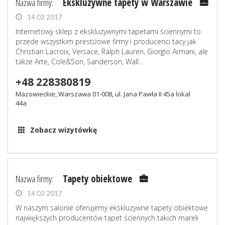
Nazwa firmy:
Ekskluzywne tapety w Warszawie
14 03 2017
Internetowy sklep z ekskluzywnymi tapetami ściennymi to
przede wszystkim prestiżowe firmy i producenci tacy jak
Christian Lacroix, Versace, Ralph Lauren, Giorgio Armani, ale
także Arte, Cole&Son, Sanderson, Wall...
+48 228380819
Mazowieckie, Warszawa 01-008, ul. Jana Pawła II 45a lokal
44a
Zobacz wizytówkę
Nazwa firmy:
Tapety obiektowe
14 03 2017
W naszym salonie oferujemy ekskluzywne tapety obiektowe
największych producentów tapet ściennych takich marek