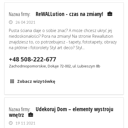
Nazwa firmy:
ReWALLution - czas na zmiany!
26 04 2021
Pusta ściana daje o sobie znać? A może chcesz ukryć jej
niedoskonałości? Pora na zmiany! Na stronie Rewallution
znajdziesz to, co potrzebujesz - tapety, fototapety, obrazy
na płótnie i fotorolety Styl art deco? Styl...
+48 508-222-677
Zachodniopomorskie, Dołuje 72-002, ul. Lubieszyn 8b
Zobacz wizytówkę
Nazwa firmy:
Udekoruj Dom – elementy wystroju
wnętrz
19 11 2021