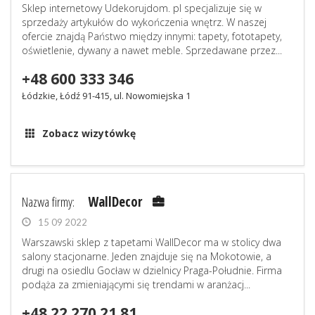
Sklep internetowy Udekorujdom. pl specjalizuje się w
sprzedaży artykułów do wykończenia wnętrz. W naszej
ofercie znajdą Państwo między innymi: tapety, fototapety,
oświetlenie, dywany a nawet meble. Sprzedawane przez...
+48 600 333 346
Łódzkie, Łódź 91-415, ul. Nowomiejska 1
Zobacz wizytówkę
Nazwa firmy:
WallDecor
15 09 2022
Warszawski sklep z tapetami WallDecor ma w stolicy dwa
salony stacjonarne. Jeden znajduje się na Mokotowie, a
drugi na osiedlu Gocław w dzielnicy Praga-Południe. Firma
podąża za zmieniającymi się trendami w aranżacj...
+48 22 270 21 81