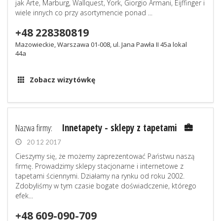
jak Arte, Marburg, Wallquest, York, Giorgio Armani, Eijffinger i
wiele innych co przy asortymencie ponad ...
+48 228380819
Mazowieckie, Warszawa 01-008, ul. Jana Pawła II 45a lokal
44a
Zobacz wizytówkę
Nazwa firmy:
Innetapety - sklepy z tapetami
20 12 2017
Cieszymy się, że możemy zaprezentować Państwu naszą
firmę. Prowadzimy sklepy stacjonarne i internetowe z
tapetami ściennymi. Działamy na rynku od roku 2002.
Zdobyliśmy w tym czasie bogate doświadczenie, którego
efek...
+48 609-090-709