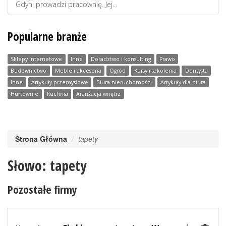
Gdyni prowadzi pracownię. Jej...
Popularne branże
Sklepy internetowe
Inne
Doradztwo i konsulting
Prawo
Budownictwo
Meble i akcesoria
Ogród
Kursy i szkolenia
Dentysta
Inne
Artykuły przemysłowe
Biura nieruchomości
Artykuły dla biura
Hurtownie
Kuchnia
Aranżacja wnętrz
Strona Główna
tapety
Słowo: tapety
Pozostałe firmy