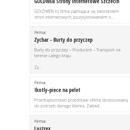
GOLDWEB Strony internetowe Szczecin
GOLDWEB to firma zajmująca się tworzeniem
stron internetowych, pozycjonowaniem o...
Firma:
Zychar - Burty do przyczep
Burty do przyczep – Producent – Transport na
terenie całego kraju
Zy...
Firma:
Ikotly-piece na pelet
Przedsiębiorstwo przedstawi ofertę dostosowaną
do potrzeb danego klienta. Zakład...
Firma:
Lustrex