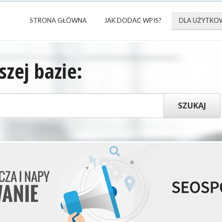
STRONA GŁÓWNA
JAK DODAĆ WPIS?
DLA UŻYTKO
zej bazie: