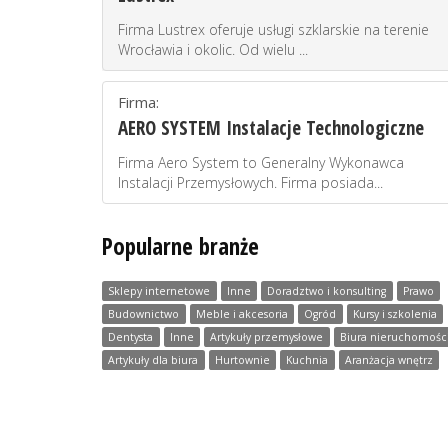
Firma Lustrex oferuje usługi szklarskie na terenie
Wrocławia i okolic. Od wielu ...
Firma:
AERO SYSTEM Instalacje Technologiczne
Firma Aero System to Generalny Wykonawca
Instalacji Przemysłowych. Firma posiada...
Popularne branże
Sklepy internetowe
Inne
Doradztwo i konsulting
Prawo
Budownictwo
Meble i akcesoria
Ogród
Kursy i szkolenia
Dentysta
Inne
Artykuły przemysłowe
Biura nieruchomośc
Artykuły dla biura
Hurtownie
Kuchnia
Aranżacja wnętrz