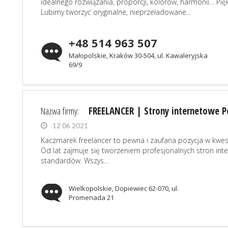
idealnego rozwiązania, proporcji, kolorów, harmonii… Pię
Lubimy tworzyć oryginalne, nieprzeładowane...
+48 514 963 507
Małopolskie, Kraków 30-504, ul. Kawaleryjska
69/9
Nazwa firmy:
FREELANCER | Strony internetowe 
12 06 2021
Kaczmarek freelancer to pewna i zaufana pozycja w kwes
Od lat zajmuje się tworzeniem profesjonalnych stron i
standardów. Wszys...
Wielkopolskie, Dopiewiec 62-070, ul.
Promenada 21