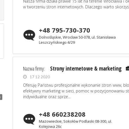
Nasza firma działa prawie 15 lat na terenie Wrocławia i ok
w tworzeniu stron internetowych. Dlaczego warto skorzysta
+48 795-730-370
Dolnośląskie, Wrocław 50-078, ul. Stanisława
Leszczyńskiego 4/29
Nazwa firmy:
Strony internetowe & marketing
17 12 2020
Oferuję Państwu profesjonalne wykonanie stron www, bl
efektywny marketing w sieci, pomoc w pozycjonowaniu str
indywidualne oraz sprze...
i
+48 660238208
Mazowieckie, Sokołów Podlaski 08-300, ul.
Kolejowa 26c