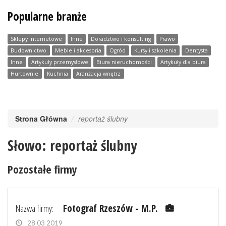
Popularne branże
Sklepy internetowe
Inne
Doradztwo i konsulting
Prawo
Budownictwo
Meble i akcesoria
Ogród
Kursy i szkolenia
Dentysta
Inne
Artykuły przemysłowe
Biura nieruchomości
Artykuły dla biura
Hurtownie
Kuchnia
Aranżacja wnętrz
Strona Główna
reportaż ślubny
Słowo: reportaż ślubny
Pozostałe firmy
Nazwa firmy:
Fotograf Rzeszów - M.P.
28 03 2019