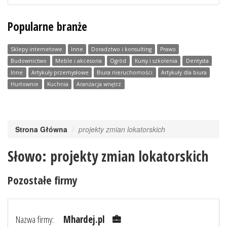
Popularne branże
Sklepy internetowe
Inne
Doradztwo i konsulting
Prawo
Budownictwo
Meble i akcesoria
Ogród
Kursy i szkolenia
Dentysta
Inne
Artykuły przemysłowe
Biura nieruchomości
Artykuły dla biura
Hurtownie
Kuchnia
Aranżacja wnętrz
Strona Główna
projekty zmian lokatorskich
Słowo: projekty zmian lokatorskich
Pozostałe firmy
Nazwa firmy:
Mhardej.pl