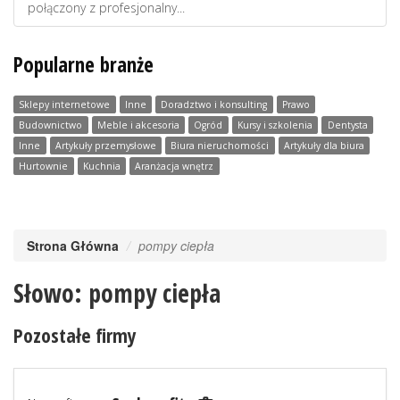
połączony z profesjonalny...
Popularne branże
Sklepy internetowe
Inne
Doradztwo i konsulting
Prawo
Budownictwo
Meble i akcesoria
Ogród
Kursy i szkolenia
Dentysta
Inne
Artykuły przemysłowe
Biura nieruchomości
Artykuły dla biura
Hurtownie
Kuchnia
Aranżacja wnętrz
Strona Główna
pompy ciepła
Słowo: pompy ciepła
Pozostałe firmy