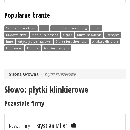
Popularne branże
Sklepy internetowe
Inne
Doradztwo i konsulting
Prawo
Budownictwo
Meble i akcesoria
Ogród
Kursy i szkolenia
Dentysta
Inne
Artykuły przemysłowe
Biura nieruchomości
Artykuły dla biura
Hurtownie
Kuchnia
Aranżacja wnętrz
Strona Główna
płytki klinkierowe
Słowo: płytki klinkierowe
Pozostałe firmy
Nazwa firmy:
Krystian Miler