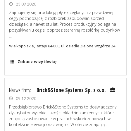
23 09 2020
Zajmujemy się produkcją płytek ceglanych z prawdziwej
cegły pochodzącej z rozbiórek zabudowań sprzed
dziesiątek, a nawet stu lat. Proces produkcyjny polega na
pozyskiwaniu cegieł poprzez staranną rozbiórkę budynków
...
Wielkopolskie, Rataje 64-800, ul. osiedle Zielone Wzgórze 24
Zobacz wizytówkę
Nazwa firmy:
Brick&Stone Systems Sp. z o.o.
09 12 2020
Przedsiębiorstwo Brick&Stone Systems to doświadczony
dystrybutor wysokiej jakości okładzin kamiennych, które
znajdują zastosowanie w pracach wykończeniowych w
kontekście elewacji oraz wnętrz. W ofercie znajdują ...