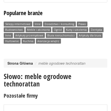
Popularne branże
Sklepy internetowe
Inne
Doradztwo i konsulting
Prawo
Budownictwo
Meble i akcesoria
Ogród
Kursy i szkolenia
Dentysta
Inne
Artykuły przemysłowe
Biura nieruchomości
Artykuły dla biura
Hurtownie
Kuchnia
Aranżacja wnętrz
Strona Główna
meble ogrodowe technorattan
Słowo: meble ogrodowe
technorattan
Pozostałe firmy