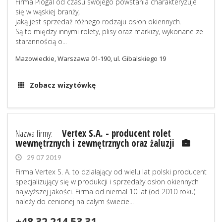
Firma Piogal od czasu swojego powstania charakteryzuje
się w wąskiej branży,
jaką jest sprzedaż różnego rodzaju osłon okiennych.
Są to między innymi rolety, plisy oraz markizy, wykonane ze
starannością o...
Mazowieckie, Warszawa 01-190, ul. Gibalskiego 19
Zobacz wizytówkę
Nazwa firmy:
Vertex S.A. - producent rolet
wewnętrznych i zewnętrznych oraz żaluzji
29 07 2019
Firma Vertex S. A. to działający od wielu lat polski producent
specjalizujący się w produkcji i sprzedaży osłon okiennych
najwyższej jakości. Firma od niemal 10 lat (od 2010 roku)
należy do cenionej na całym świecie...
+48 32 214 53 31