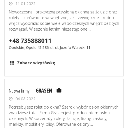
11 01 2022
Nowoczesną i praktyczną przysłoną okienną są żaluzje oraz
rolety – zarówno te wewnętrzne, jak i zewnętrzne. Trudno
wręcz wyobrazić sobie wiele współczesnych wnętrz bez tych
rozwiązań. W sezonie letnim niezastąpione ...
+48 735888011
Opolskie, Opole 45-586, ul. ul. Józefa Walecki 11
Zobacz wizytówkę
Nazwa firmy:
GRASEN
04 03 2022
Potrzebujesz rolet do okna? Szeroki wybór osłon okiennych
znajdziesz tutaj. Firma Grasen jest producentem osłon
okiennych. W sprzedaży: rolety, żaluzje, firany, zasłony,
markizy, moskitiery, plisy. Oferowane osłony ...