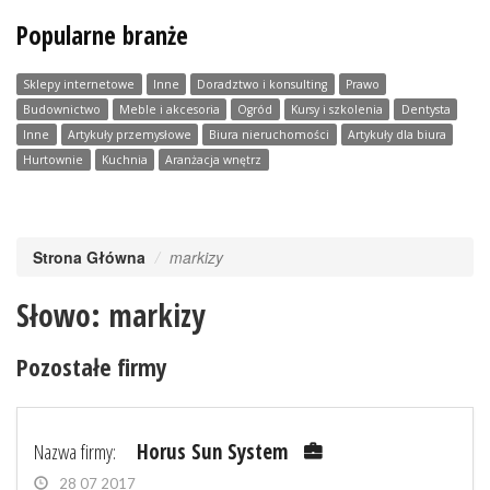
Popularne branże
Sklepy internetowe
Inne
Doradztwo i konsulting
Prawo
Budownictwo
Meble i akcesoria
Ogród
Kursy i szkolenia
Dentysta
Inne
Artykuły przemysłowe
Biura nieruchomości
Artykuły dla biura
Hurtownie
Kuchnia
Aranżacja wnętrz
Strona Główna
markizy
Słowo: markizy
Pozostałe firmy
Nazwa firmy:
Horus Sun System
28 07 2017