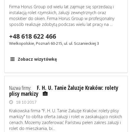
Firma Horus Group od wielu lat zajmuje się sprzedażą i
instalacją rolet rzymskich, żaluzji zewnętrznych oraz
moskitier do okien. Firma Horus Group w profesjonalny
sposób realizuje zdobytą podczas wielu lat pracy na ...
+48 618 622 466
Wielkopolskie, Poznań 60-215, ul. ul. Sczanieckiej 3
Zobacz wizytówkę
Nazwa firmy:
F. H. U. Tanie Żaluzje Kraków: rolety
plisy markizy
18 10 2017
Krakowska firma "F. H. U. Tanie Żaluzje Kraków: rolety plisy
markizy" to obfita oferta żaluzji i rolet w zaskakująco niskich
cenach. Możemy zaoferować Państwu pełen zakres żaluzji i
rolet do mieszkania, bi...