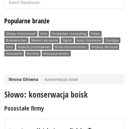
Kamil Wasilewski ...
Popularne branże
Sklepy internetowe
Inne
Doradztwo i konsulting
Prawo
Budownictwo
Meble i akcesoria
Ogród
Kursy i szkolenia
Dentysta
Inne
Artykuły przemysłowe
Biura nieruchomości
Artykuły dla biura
Hurtownie
Kuchnia
Aranżacja wnętrz
Strona Główna
konserwacja boisk
Słowo: konserwacja boisk
Pozostałe firmy