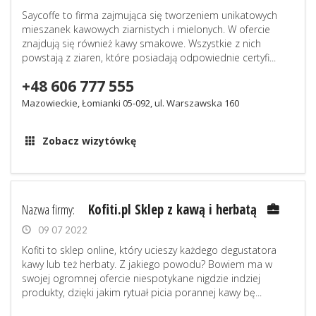
Saycoffe to firma zajmująca się tworzeniem unikatowych
mieszanek kawowych ziarnistych i mielonych. W ofercie
znajdują się również kawy smakowe. Wszystkie z nich
powstają z ziaren, które posiadają odpowiednie certyfi...
+48 606 777 555
Mazowieckie, Łomianki 05-092, ul. Warszawska 160
Zobacz wizytówkę
Nazwa firmy:
Kofiti.pl Sklep z kawą i herbatą
09 07 2022
Kofiti to sklep online, który ucieszy każdego degustatora
kawy lub też herbaty. Z jakiego powodu? Bowiem ma w
swojej ogromnej ofercie niespotykane nigdzie indziej
produkty, dzięki jakim rytuał picia porannej kawy bę...