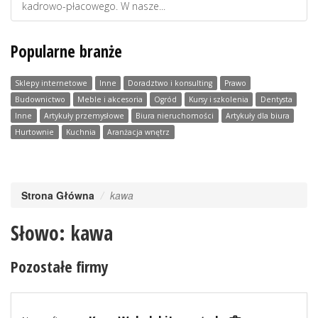
kadrowo-płacowego. W nasze...
Popularne branże
Sklepy internetowe
Inne
Doradztwo i konsulting
Prawo
Budownictwo
Meble i akcesoria
Ogród
Kursy i szkolenia
Dentysta
Inne
Artykuły przemysłowe
Biura nieruchomości
Artykuły dla biura
Hurtownie
Kuchnia
Aranżacja wnętrz
Strona Główna
kawa
Słowo: kawa
Pozostałe firmy