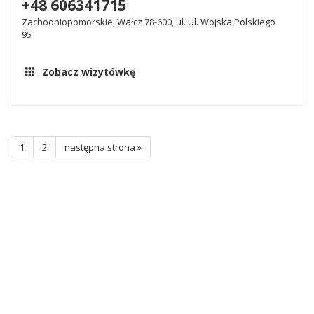
+48 606341715
Zachodniopomorskie, Wałcz 78-600, ul. Ul. Wojska Polskiego
95
Zobacz wizytówkę
1
2
następna strona »