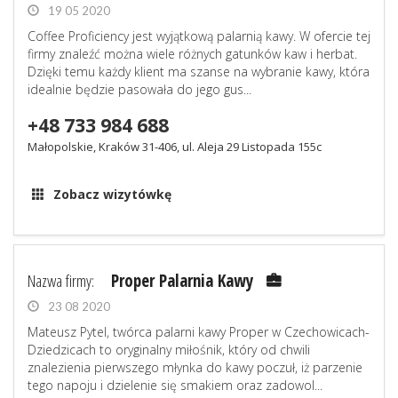
19 05 2020
Coffee Proficiency jest wyjątkową palarnią kawy. W ofercie tej
firmy znaleźć można wiele różnych gatunków kaw i herbat.
Dzięki temu każdy klient ma szanse na wybranie kawy, która
idealnie będzie pasowała do jego gus...
+48 733 984 688
Małopolskie, Kraków 31-406, ul. Aleja 29 Listopada 155c
Zobacz wizytówkę
Nazwa firmy:
Proper Palarnia Kawy
23 08 2020
Mateusz Pytel, twórca palarni kawy Proper w Czechowicach-
Dziedzicach to oryginalny miłośnik, który od chwili
znalezienia pierwszego młynka do kawy poczuł, iż parzenie
tego napoju i dzielenie się smakiem oraz zadowol...