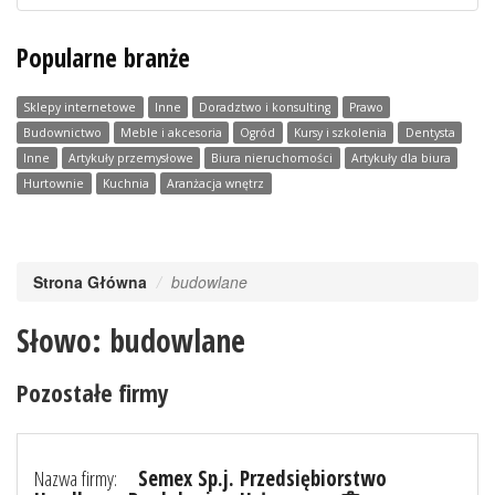
Popularne branże
Sklepy internetowe
Inne
Doradztwo i konsulting
Prawo
Budownictwo
Meble i akcesoria
Ogród
Kursy i szkolenia
Dentysta
Inne
Artykuły przemysłowe
Biura nieruchomości
Artykuły dla biura
Hurtownie
Kuchnia
Aranżacja wnętrz
Strona Główna
budowlane
Słowo: budowlane
Pozostałe firmy
Nazwa firmy:
Semex Sp.j. Przedsiębiorstwo