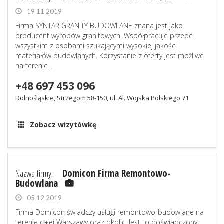
19 11 2019
Firma SYNTAR GRANITY BUDOWLANE znana jest jako
producent wyrobów granitowych. Współpracuje przede
wszystkim z osobami szukającymi wysokiej jakości
materiałów budowlanych. Korzystanie z oferty jest możliwe
na terenie...
+48 697 453 096
Dolnośląskie, Strzegom 58-150, ul. Al. Wojska Polskiego 71
Zobacz wizytówkę
Nazwa firmy:
Domicon Firma Remontowo-
Budowlana
05 12 2019
Firma Domicon świadczy usługi remontowo-budowlane na
terenie całej Warszawy oraz okolic. Jest to doświadczony