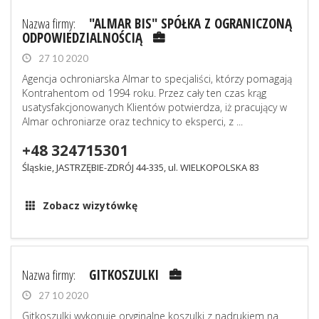
Nazwa firmy:
"ALMAR BIS" SPÓŁKA Z OGRANICZONĄ
ODPOWIEDZIALNOŚCIĄ
27 10 2020
Agencja ochroniarska Almar to specjaliści, którzy pomagają
Kontrahentom od 1994 roku. Przez cały ten czas krąg
usatysfakcjonowanych Klientów potwierdza, iż pracujący w
Almar ochroniarze oraz technicy to eksperci, z ...
+48 324715301
Śląskie, JASTRZĘBIE-ZDRÓJ 44-335, ul. WIELKOPOLSKA 83
Zobacz wizytówkę
Nazwa firmy:
GITKOSZULKI
27 10 2020
Gitkoszulki wykonuje oryginalne koszulki z nadrukiem na