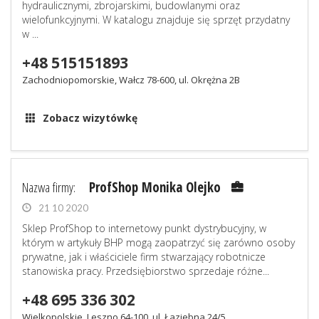
hydraulicznymi, zbrojarskimi, budowlanymi oraz
wielofunkcyjnymi. W katalogu znajduje się sprzęt przydatny
w ...
+48 515151893
Zachodniopomorskie, Wałcz 78-600, ul. Okrężna 2B
Zobacz wizytówkę
Nazwa firmy:
ProfShop Monika Olejko
21 10 2020
Sklep ProfShop to internetowy punkt dystrybucyjny, w
którym w artykuły BHP mogą zaopatrzyć się zarówno osoby
prywatne, jak i właściciele firm stwarzający robotnicze
stanowiska pracy. Przedsiębiorstwo sprzedaje różne...
+48 695 336 302
Wielkopolskie, Leszno 64-100, ul. Łaziebna 24/5