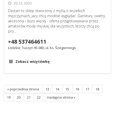
02 11 2020
Dastan to sklep stworzony z myślą o wszelkich
mężczyznach, jacy chcą modnie wyglądać. Garnitury, swetry,
akcesoria i dużo więcej - oferta przygotowywana przez
amatorów mody męskiej dla wszystkich, którzy chcą po
pro...
+48 537464611
Łódzkie, Tuszyn 95-080, ul. Ks. Ściegiennego
Zobacz wizytówkę
« poprzednia strona
13
14
15
16
17
18
19
20
21
22
następna strona »