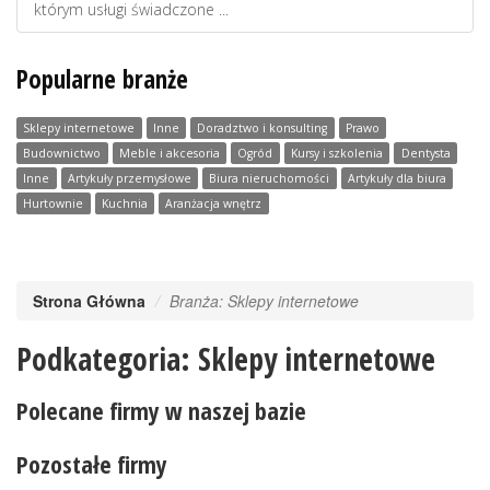
którym usługi świadczone ...
Popularne branże
Sklepy internetowe
Inne
Doradztwo i konsulting
Prawo
Budownictwo
Meble i akcesoria
Ogród
Kursy i szkolenia
Dentysta
Inne
Artykuły przemysłowe
Biura nieruchomości
Artykuły dla biura
Hurtownie
Kuchnia
Aranżacja wnętrz
Strona Główna
Branża: Sklepy internetowe
Podkategoria: Sklepy internetowe
Polecane firmy w naszej bazie
Pozostałe firmy