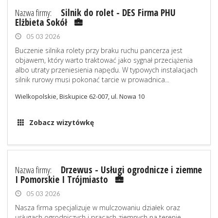
Nazwa firmy:
Silnik do rolet - DES Firma PHU
Elżbieta Sokół
05 03 2026
Buczenie silnika rolety przy braku ruchu pancerza jest
objawem, który warto traktować jako sygnał przeciążenia
albo utraty przeniesienia napędu. W typowych instalacjach
silnik rurowy musi pokonać tarcie w prowadnica...
Wielkopolskie, Biskupice 62-007, ul. Nowa 10
Zobacz wizytówkę
Nazwa firmy:
Drzewus - Usługi ogrodnicze i ziemne
I Pomorskie I Trójmiasto
05 03 2026
Nasza firma specjalizuje w mulczowaniu działek oraz
usługach ogrodniczych i pracach ziemnych na terenie