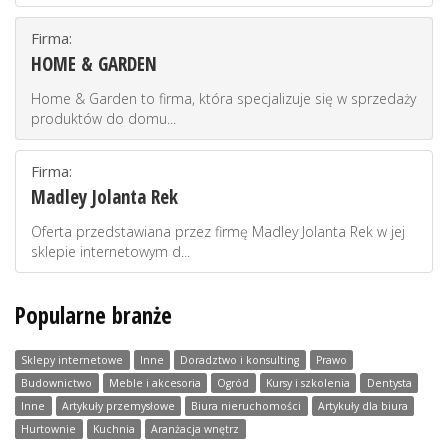
Firma:
HOME & GARDEN
Home & Garden to firma, która specjalizuje się w sprzedaży
produktów do domu...
Firma:
Madley Jolanta Rek
Oferta przedstawiana przez firmę Madley Jolanta Rek w jej
sklepie internetowym d...
Popularne branże
Sklepy internetowe
Inne
Doradztwo i konsulting
Prawo
Budownictwo
Meble i akcesoria
Ogród
Kursy i szkolenia
Dentysta
Inne
Artykuły przemysłowe
Biura nieruchomości
Artykuły dla biura
Hurtownie
Kuchnia
Aranżacja wnętrz