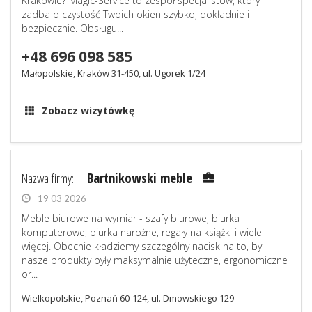
Krakowie? Magic-Service to zespół specjalistów, który
zadba o czystość Twoich okien szybko, dokładnie i
bezpiecznie. Obsługu...
+48 696 098 585
Małopolskie, Kraków 31-450, ul. Ugorek 1/24
Zobacz wizytówkę
Nazwa firmy:
Bartnikowski meble
19 03 2026
Meble biurowe na wymiar - szafy biurowe, biurka
komputerowe, biurka narożne, regały na książki i wiele
więcej. Obecnie kładziemy szczególny nacisk na to, by
nasze produkty były maksymalnie użyteczne, ergonomiczne
or...
Wielkopolskie, Poznań 60-124, ul. Dmowskiego 129