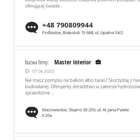
oferującej świade...
+48 790809944
Podlaskie, Białystok 15-668, ul. Upalna 54/2
Nazwa firmy:
Master Interior
07 06 2023
Nie masz pomysłu na balkon albo taras? Skorzystaj z nasz
budowlanej. Oferujemy doradztwo w zakresie hydroizola
sprawdzone ...
Mazowieckie, Słupno 05-250, ul. Al. Jana Pawła
II 20a