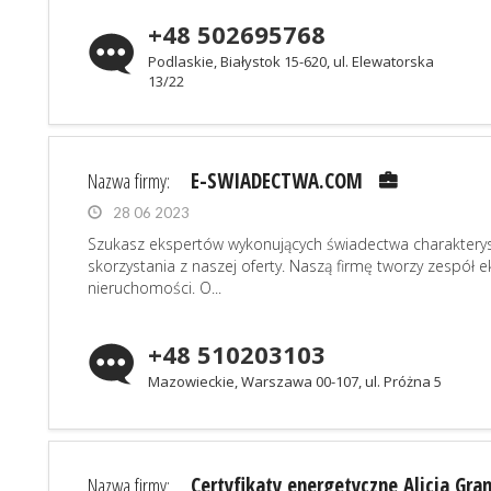
+48 502695768
Podlaskie, Białystok 15-620, ul. Elewatorska
13/22
Nazwa firmy:
E-SWIADECTWA.COM
28 06 2023
Szukasz ekspertów wykonujących świadectwa charakterys
skorzystania z naszej oferty. Naszą firmę tworzy zespół 
nieruchomości. O...
+48 510203103
Mazowieckie, Warszawa 00-107, ul. Próżna 5
Nazwa firmy:
Certyfikaty energetyczne Alicja Gra