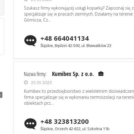
Szukasz firmy wykonującej usługi koparką? Zapoznaj się z
specjalizuje się w pracach ziemnych. Działamy na tereni
Górnicza, Cz...
+48 664041134
Śląskie, Będzin 42-500, ul. Bławatków 23
Nazwa firmy:
Kumibex Sp. z o.o.
25 05 2023
Kumibex to przedsiębiorstwo z wieloletnim doświadczen
i
firma specjalizuje się w wykonaniu termoizolacji na teren
obiektach prz...
+48 323813200
Śląskie, Orzech 42-622, ul. Szkolna 11b