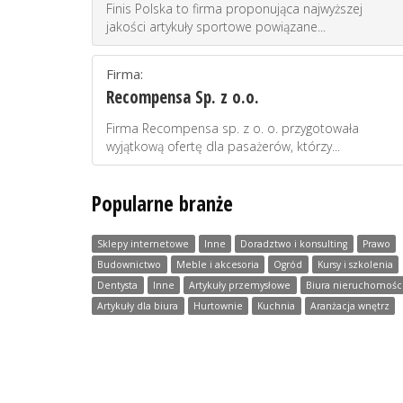
Finis Polska to firma proponująca najwyższej
jakości artykuły sportowe powiązane...
Firma:
Recompensa Sp. z o.o.
Firma Recompensa sp. z o. o. przygotowała
wyjątkową ofertę dla pasażerów, którzy...
Popularne branże
Sklepy internetowe
Inne
Doradztwo i konsulting
Prawo
Budownictwo
Meble i akcesoria
Ogród
Kursy i szkolenia
Dentysta
Inne
Artykuły przemysłowe
Biura nieruchomośc
Artykuły dla biura
Hurtownie
Kuchnia
Aranżacja wnętrz