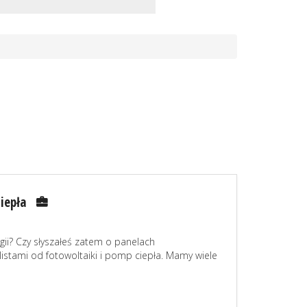
iepła
i? Czy słyszałeś zatem o panelach
listami od fotowoltaiki i pomp ciepła. Mamy wiele