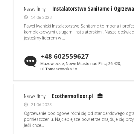
Nazwa firmy:
Instalatorstwo Sanitarne i Ogrzewa
14 06 2023
Paweł Iwanicki Instalatorstwo Sanitarne to mocna i prof
kompleksowymi usługami instalatorskimi. Nasze doświad
jesteśmy liderem w ...
+48 602559627
Mazowieckie, Nowe Miasto nad Pilicą 26-420,
ul. Tomaszowska 1A
Nazwa firmy:
Ecothermofloor.pl
21 06 2023
Ogrzewanie podłogowe różni się od standardowego ogrze
pomieszczeniu. Najcieplejsze powietrze znajduje się przy 
Jeśli chce...