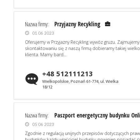
Nazwa firmy:
Przyjazny Recykling
01 06 2023
Oferujemy w Przyjazny Recykling wywóz gruzu. Zajmujem
skontaktowaniu się z naszą firmą dobieramy takiej wielko
klienta. Mamy bard...
+48 512111213
Wielkopolskie, Poznań 61-774, ul. Wielka
18/12
Nazwa firmy:
Paszport energetyczny budynku Onl
05 06 2023
Zgodnie z regulacją unijnych przepisów dotyczących praw
budynków każdy właściciel budynku powinien posiadać św