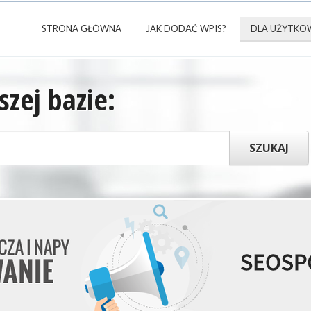
STRONA GŁÓWNA
JAK DODAĆ WPIS?
DLA UŻYTKO
zej bazie: